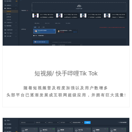
短视频/ 快手哔哩Tik Tok
随 着 短 视 频 普 及 程 度 加 强 以 及 用 户 数 增 多
头 部 平 台 已 逐 渐 发 展 成 互 联 网 超 级 应 用 ， 并 拥 有 巨 大 流 量 !